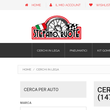
HOME
IL MIO ACCOUNT
WISHLIS
CERCHI IN LEGA
PNEUMATICI
KIT GOM
HOME
/
CERCHI IN LEGA
CER
CERCA PER AUTO
(1
MARCA