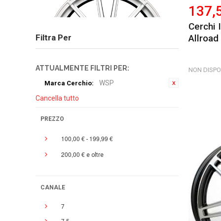
137,
Cerchi
Filtra Per
Allroad
ATTUALMENTE FILTRI PER:
NON DISPO
WSP
Marca Cerchio:
Cancella tutto
PREZZO
100,00 €
199,99 €
-
200,00 €
e oltre
CANALE
7