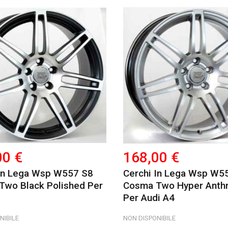
00 €
168,00 €
 In Lega Wsp W557 S8
Cerchi In Lega Wsp W5
Two Black Polished Per
Cosma Two Hyper Anthr
Per Audi A4
NIBILE
NON DISPONIBILE