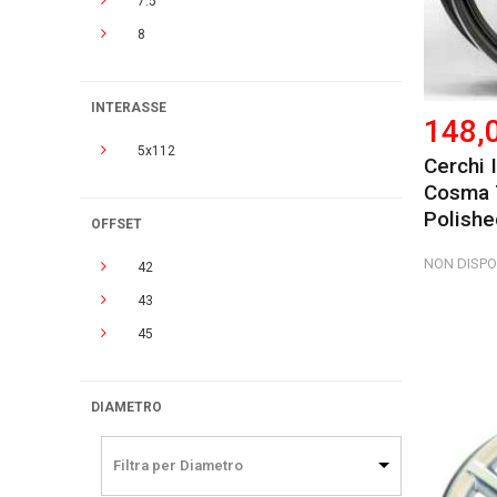
7.5
8
INTERASSE
148,
5x112
Cerchi
Cosma 
Polishe
OFFSET
NON DISPO
42
43
45
DIAMETRO
Filtra per Diametro