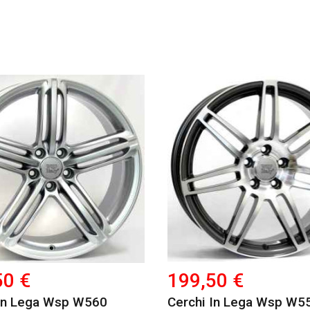
50 €
199,50 €
 In Lega Wsp W560
Cerchi In Lega Wsp W5