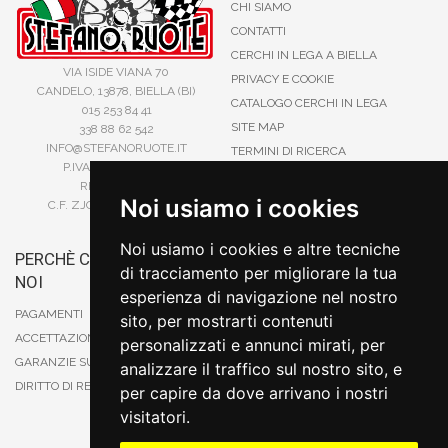
CHI SIAMO
CONTATTI
CERCHI IN LEGA A BIELLA
VIA ISIDE VIANA 70
PRIVACY E COOKIE
CANDELO, 13878, BIELLA (BI)
CATALOGO CERCHI IN LEGA
015 253 84 41
SITE MAP
338 88 62 542
INFO@STEFANORUOTE.IT
TERMINI DI RICERCA
P.IVA 02525900029
REA BI193453
Noi usiamo i cookies
C.F. ZJOSFN73H14A859X
Noi usiamo i cookies e altre tecniche
PERCHÈ COMPRARE DA
BONIFICO
di tracciamento per migliorare la tua
NOI
CARTA DI CREDITO
esperienza di navigazione nel nostro
PAYPAL
PAGAMENTI
sito, per mostrarti contenuti
CONTRASSEGNO
ACCETTAZIONE DEGLI ORDINI
personalizzati e annunci mirati, per
POSTEPAY
GARANZIE SUI PRODOTTI
analizzare il traffico sul nostro sito, e
DIRITTO DI RECESSO
per capire da dove arrivano i nostri
visitatori.