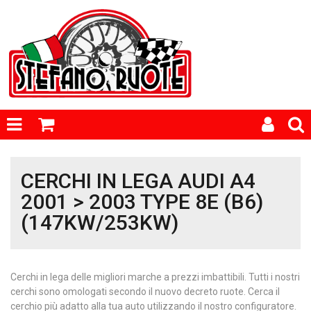
CERCHI IN LEGA AUDI A4
2001 > 2003 TYPE 8E (B6)
(147KW/253KW)
Cerchi in lega delle migliori marche a prezzi imbattibili. Tutti i nostri
cerchi sono omologati secondo il nuovo decreto ruote. Cerca il
cerchio più adatto alla tua auto utilizzando il nostro configuratore.