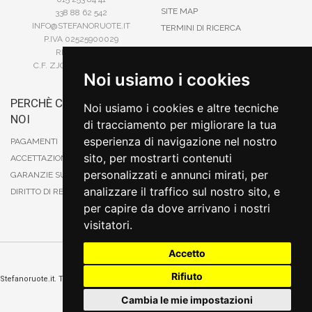
SITE MAP
338 88 62 542
INFO@STEFANORUOTE.IT
TERMINI DI RICERCA
P.IVA 02525900029
REA BI193453
C.F. ZJOSFN73H14A859X
Noi usiamo i cookies
PERCHÈ COMPRARE DA
BONIFICO
Noi usiamo i cookies e altre tecniche
NOI
CARTA DI CREDITO
di tracciamento per migliorare la tua
PAYPAL
esperienza di navigazione nel nostro
PAGAMENTI
CONTRASSEGNO
sito, per mostrarti contenuti
ACCETTAZIONE DEGLI ORDINI
POSTEPAY
personalizzati e annunci mirati, per
GARANZIE SUI PRODOTTI
analizzare il traffico sul nostro sito, e
DIRITTO DI RECESSO
per capire da dove arrivano i nostri
visitatori.
Accetto
Cambia preferenze sui cookie
Rifiuto
Stefanoruote.it. Tutti i diritti riservati. E' vietata la riproduzione anche parziali. Prezzi e
promozioni validi salvo errori o omissioni
Cambia le mie impostazioni
Sito realizzato
da
Thomas Schiavello - Sviluppatore Software Biella