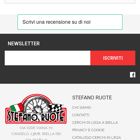
NEWSLETTER
ISCRIVITI
STEFANO RUOTE
CHI SIAMO
CONTATTI
CERCHI IN LEGA A BIELLA
VIA ISIDE VIANA 70
PRIVACY E COOKIE
CANDELO, 13878, BIELLA (BI)
CATALOGO CERCHI IN LEGA
015 253 84 41