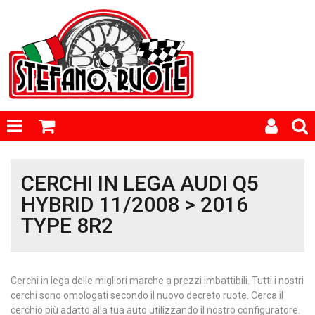
CERCHI IN LEGA AUDI Q5
HYBRID 11/2008 > 2016
TYPE 8R2
Cerchi in lega delle migliori marche a prezzi imbattibili. Tutti i nostri
cerchi sono omologati secondo il nuovo decreto ruote. Cerca il
cerchio più adatto alla tua auto utilizzando il nostro configuratore.