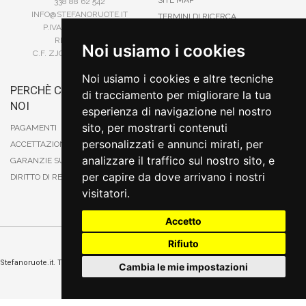
338 88 62 542
INFO@STEFANORUOTE.IT
TERMINI DI RICERCA
P.IVA 02525900029
REA BI193453
Noi usiamo i cookies
C.F. ZJOSFN73H14A859X
Noi usiamo i cookies e altre tecniche
PERCHÈ COMPRARE DA
BONIFICO
di tracciamento per migliorare la tua
NOI
CARTA DI CREDITO
esperienza di navigazione nel nostro
PAYPAL
sito, per mostrarti contenuti
PAGAMENTI
CONTRASSEGNO
personalizzati e annunci mirati, per
ACCETTAZIONE DEGLI ORDINI
POSTEPAY
analizzare il traffico sul nostro sito, e
GARANZIE SUI PRODOTTI
per capire da dove arrivano i nostri
DIRITTO DI RECESSO
visitatori.
Accetto
Rifiuto
Cambia preferenze sui cookie
Stefanoruote.it. Tutti i diritti riservati. E' vietata la riproduzione anche parziali. Prezzi e
Cambia le mie impostazioni
promozioni validi salvo errori o omissioni
Sito realizzato
da
Thomas Schiavello - Sviluppatore Software Biella