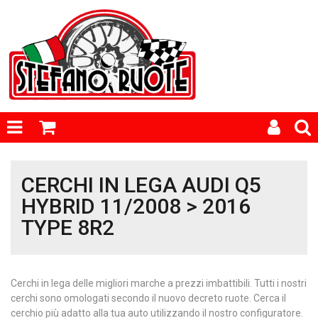
CERCHI IN LEGA AUDI Q5
HYBRID 11/2008 > 2016
TYPE 8R2
Cerchi in lega delle migliori marche a prezzi imbattibili. Tutti i nostri
cerchi sono omologati secondo il nuovo decreto ruote. Cerca il
cerchio più adatto alla tua auto utilizzando il nostro configuratore.