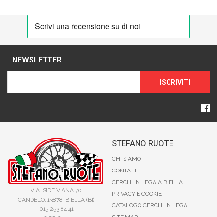
NEWSLETTER
ISCRIVITI
STEFANO RUOTE
CHI SIAMO
CONTATTI
CERCHI IN LEGA A BIELLA
VIA ISIDE VIANA 70
PRIVACY E COOKIE
CANDELO, 13878, BIELLA (BI)
CATALOGO CERCHI IN LEGA
015 253 84 41
SITE MAP