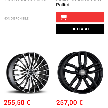
Pollici
NON DISPONIBILE
DETTAGLI
255,50 €
257,00 €