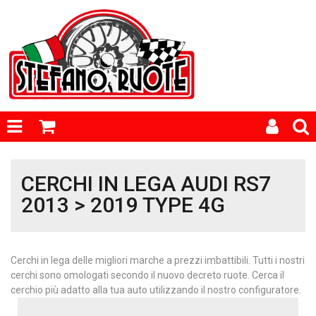
CERCHI IN LEGA AUDI RS7
2013 > 2019 TYPE 4G
Cerchi in lega delle migliori marche a prezzi imbattibili. Tutti i nostri
cerchi sono omologati secondo il nuovo decreto ruote. Cerca il
cerchio più adatto alla tua auto utilizzando il nostro configuratore.