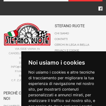
STEFANO RUOTE
CHI SIAMO
CONTATTI
CERCHI IN LEGA A BIELLA
VIA ISIDE VIANA 70
PRIVACY E COOKIE
CANDELO, 13878, BIELLA (BI)
CATALOGO CERCHI IN LEGA
015 253 84 41
Noi usiamo i cookies
SITE MAP
338 88 62 542
INFO@STEFANORUOTE.IT
TERMINI DI RICERCA
P.IVA 02525900029
Noi usiamo i cookies e altre tecniche
REA BI193453
di tracciamento per migliorare la tua
C.F. ZJOSFN73H14A859X
esperienza di navigazione nel nostro
sito, per mostrarti contenuti
PERCHÈ COMPRARE DA
BONIFICO
personalizzati e annunci mirati, per
NOI
CARTA DI CREDITO
analizzare il traffico sul nostro sito, e
PAYPAL
PAGAMENTI