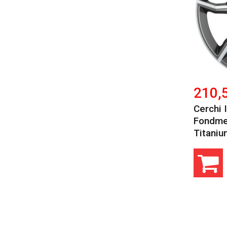
210,
Cerchi 
Fondmet
Titaniu