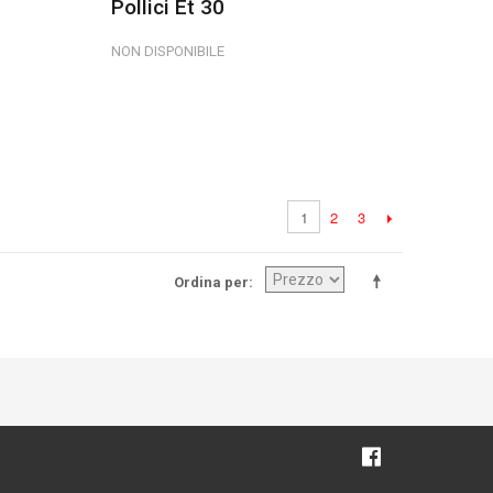
Pollici Et 30
NON DISPONIBILE
2
3
1
Ordina per