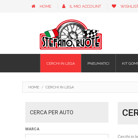
HOME
IL MIO ACCOUNT
WISHLIS
CERCHI IN LEGA
PNEUMATICI
KIT GOM
HOME
/
CERCHI IN LEGA
CER
CERCA PER AUTO
MARCA
Cerchi in l