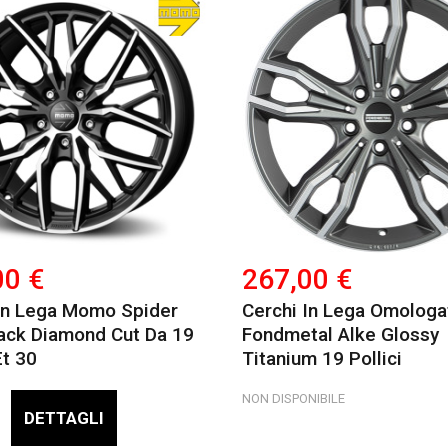
00 €
267,00 €
In Lega Momo Spider
Cerchi In Lega Omologa
ack Diamond Cut Da 19
Fondmetal Alke Glossy
Et 30
Titanium 19 Pollici
NON DISPONIBILE
DETTAGLI