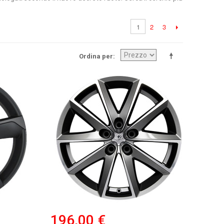
2
3
1
Ordina per
196,00 €