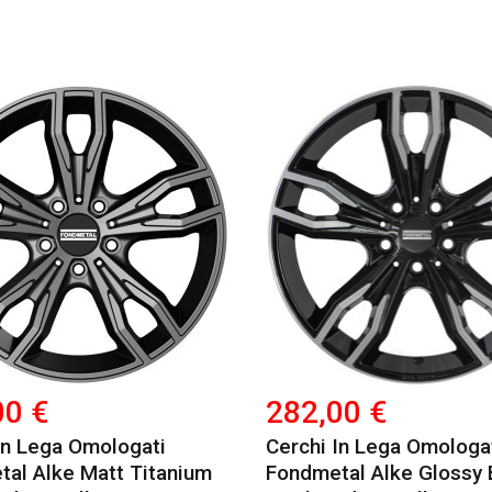
00 €
282,00 €
In Lega Omologati
Cerchi In Lega Omologa
al Alke Matt Titanium
Fondmetal Alke Glossy 