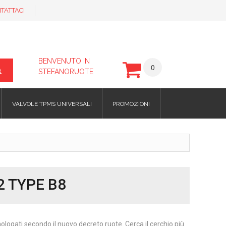
TATTACI
BENVENUTO IN
0
STEFANORUOTE
VALVOLE TPMS UNIVERSALI
PROMOZIONI
2 TYPE B8
omologati secondo il nuovo decreto ruote. Cerca il cerchio più