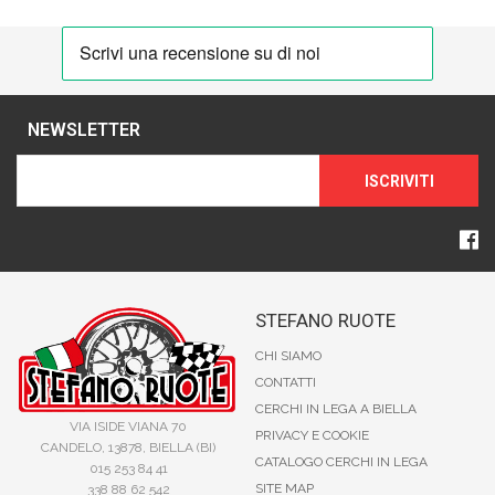
NEWSLETTER
ISCRIVITI
STEFANO RUOTE
CHI SIAMO
CONTATTI
CERCHI IN LEGA A BIELLA
VIA ISIDE VIANA 70
PRIVACY E COOKIE
CANDELO, 13878, BIELLA (BI)
CATALOGO CERCHI IN LEGA
015 253 84 41
SITE MAP
338 88 62 542