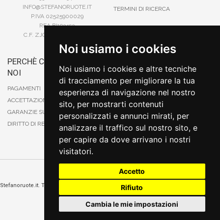
INFO@STEFANORUOTE.IT
TERMINI DI RICERCA
P.IVA 02525900029
REA BI193453
C.F. ZJOSFN73H14A859X
Noi usiamo i cookies
PERCHÈ COMPRARE DA
BONIFICO
Noi usiamo i cookies e altre tecniche
NOI
CARTA DI CREDITO
di tracciamento per migliorare la tua
PAYPAL
PAGAMENTI
esperienza di navigazione nel nostro
CONTRASSEGNO
ACCETTAZIONE DEGLI ORDINI
sito, per mostrarti contenuti
POSTEPAY
GARANZIE SUI PRODOTTI
personalizzati e annunci mirati, per
DIRITTO DI RECESSO
analizzare il traffico sul nostro sito, e
per capire da dove arrivano i nostri
visitatori.
Accetto
Cambia preferenze sui cookie
Stefanoruote.it. Tutti i diritti riservati. E' vietata la riproduzione anche parziali. Prezzi e
Rifiuto
promozioni validi salvo errori o omissioni
Sito realizzato
da
Thomas Schiavello - Sviluppatore Software Biella
Cambia le mie impostazioni