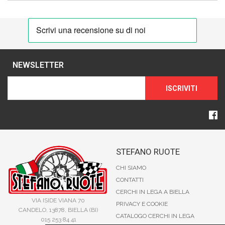
NEWSLETTER
ISCRIVITI
STEFANO RUOTE
CHI SIAMO
CONTATTI
CERCHI IN LEGA A BIELLA
VIA ISIDE VIANA 70
PRIVACY E COOKIE
CANDELO, 13878, BIELLA (BI)
CATALOGO CERCHI IN LEGA
015 253 84 41