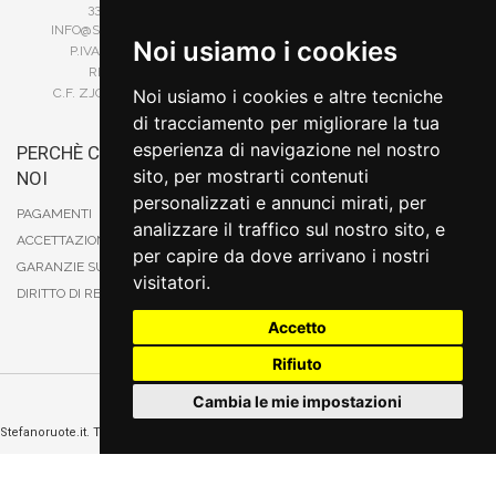
SITE MAP
338 88 62 542
INFO@STEFANORUOTE.IT
TERMINI DI RICERCA
Noi usiamo i cookies
P.IVA 02525900029
REA BI193453
C.F. ZJOSFN73H14A859X
Noi usiamo i cookies e altre tecniche
di tracciamento per migliorare la tua
esperienza di navigazione nel nostro
PERCHÈ COMPRARE DA
BONIFICO
sito, per mostrarti contenuti
NOI
CARTA DI CREDITO
personalizzati e annunci mirati, per
PAYPAL
PAGAMENTI
analizzare il traffico sul nostro sito, e
CONTRASSEGNO
ACCETTAZIONE DEGLI ORDINI
per capire da dove arrivano i nostri
POSTEPAY
GARANZIE SUI PRODOTTI
visitatori.
DIRITTO DI RECESSO
Accetto
Rifiuto
Cambia le mie impostazioni
Cambia preferenze sui cookie
Stefanoruote.it. Tutti i diritti riservati. E' vietata la riproduzione anche parziali. Prezzi e
promozioni validi salvo errori o omissioni
Sito realizzato
da
Thomas Schiavello - Sviluppatore Software Biella