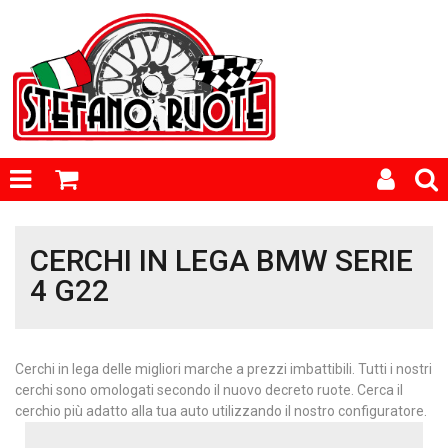
CERCHI IN LEGA BMW SERIE
4 G22
Cerchi in lega delle migliori marche a prezzi imbattibili. Tutti i nostri
cerchi sono omologati secondo il nuovo decreto ruote. Cerca il
cerchio più adatto alla tua auto utilizzando il nostro configuratore.