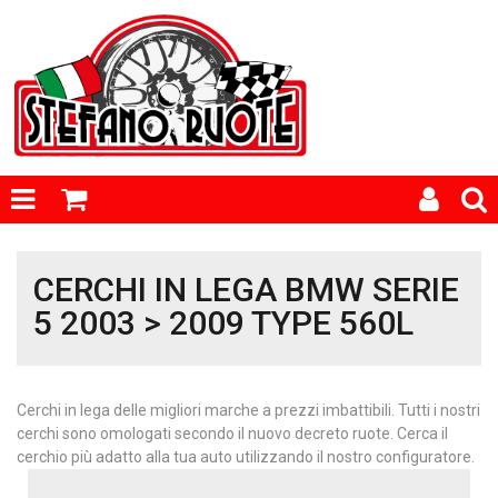
CERCHI IN LEGA BMW SERIE
5 2003 > 2009 TYPE 560L
Cerchi in lega delle migliori marche a prezzi imbattibili. Tutti i nostri
cerchi sono omologati secondo il nuovo decreto ruote. Cerca il
cerchio più adatto alla tua auto utilizzando il nostro configuratore.