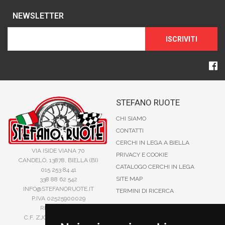
NEWSLETTER
ISCRIVITI
STEFANO RUOTE
CHI SIAMO
CONTATTI
CERCHI IN LEGA A BIELLA
VIA ISIDE VIANA 70
PRIVACY E COOKIE
CANDELO, 13878, BIELLA (BI)
CATALOGO CERCHI IN LEGA
015 253 84 41
SITE MAP
338 88 62 542
INFO@STEFANORUOTE.IT
TERMINI DI RICERCA
P.IVA 02525900029
REA BI193453
C.F. ZJOSFN73H14A859X