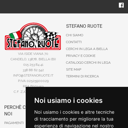
STEFANO RUOTE
CHI SIAMO
CONTATTI
CERCHI IN LEGA A BIELLA
VIA ISIDE VIANA 70
PRIVACY E COOKIE
CANDELO, 13878, BIELLA (BI)
CATALOGO CERCHI IN LEGA
015 253 84 41
SITE MAP
338 88 62 542
INFO@STEFANORUOTE.IT
TERMINI DI RICERCA
P.IVA 02525900029
REA BI193453
C.F. ZJOSFN73H14A859X
Noi usiamo i cookies
PERCHÈ COMPRARE DA
BONIFICO
Noi usiamo i cookies e altre tecniche
NOI
CARTA DI CREDITO
di tracciamento per migliorare la tua
PAYPAL
PAGAMENTI
esperienza di navigazione nel nostro
CONTRASSEGNO