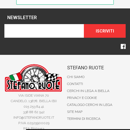
NEWSLETTER
ISCRIVITI
STEFANO RUOTE
CHI SIAMO
CONTATTI
CERCHI IN LEGA A BIELLA
VIA ISIDE VIANA 70
PRIVACY E COOKIE
CANDELO, 13878, BIELLA (BI)
CATALOGO CERCHI IN LEGA
015 253 84 41
SITE MAP
338 88 62 542
INFO@STEFANORUOTE.IT
TERMINI DI RICERCA
P.IVA 02525900029
REA BI193453