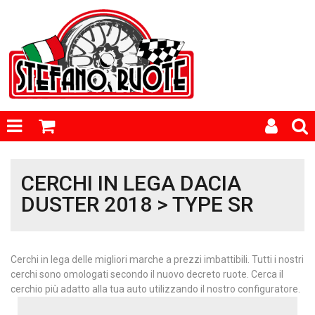
CERCHI IN LEGA DACIA
DUSTER 2018 > TYPE SR
Cerchi in lega delle migliori marche a prezzi imbattibili. Tutti i nostri
cerchi sono omologati secondo il nuovo decreto ruote. Cerca il
cerchio più adatto alla tua auto utilizzando il nostro configuratore.