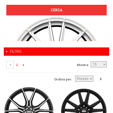
CERCA
FILTRO
2
1
Mostra
Ordina per