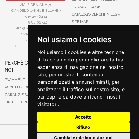
VIA ISIDE VIANA 70
PRIVACY E COOKIE
CANDELO, 13878, BIELLA (BI)
CATALOGO CERCHI IN LEGA
015 253 84 41
SITE MAP
338 88 62 542
INFO@STEFANORUOTE.IT
TERMINI DI RICERCA
P.IVA 02525900029
Noi usiamo i cookies
REA BI193453
C.F. ZJOSFN73H14A859X
Noi usiamo i cookies e altre tecniche
di tracciamento per migliorare la tua
PERCHÈ COMPRARE DA
BONIFICO
esperienza di navigazione nel nostro
NOI
CARTA DI CREDITO
sito, per mostrarti contenuti
PAYPAL
PAGAMENTI
personalizzati e annunci mirati, per
CONTRASSEGNO
ACCETTAZIONE DEGLI ORDINI
analizzare il traffico sul nostro sito, e
POSTEPAY
GARANZIE SUI PRODOTTI
per capire da dove arrivano i nostri
DIRITTO DI RECESSO
visitatori.
Accetto
Rifiuto
Cambia preferenze sui cookie
Cambia le mie impostazioni