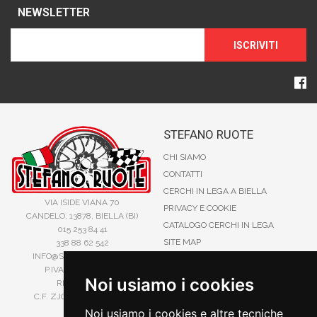
NEWSLETTER
ISCRIVITI
STEFANO RUOTE
CHI SIAMO
CONTATTI
CERCHI IN LEGA A BIELLA
VIA ISIDE VIANA 70
PRIVACY E COOKIE
CANDELO, 13878, BIELLA (BI)
CATALOGO CERCHI IN LEGA
015 253 84 41
SITE MAP
338 88 62 542
INFO@STEFANORUOTE.IT
TERMINI DI RICERCA
P.IVA 02525900029
Noi usiamo i cookies
REA BI193453
C.F. ZJOSFN73H14A859X
Noi usiamo i cookies e altre tecniche