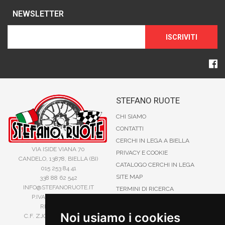
NEWSLETTER
ISCRIVITI
STEFANO RUOTE
CHI SIAMO
CONTATTI
CERCHI IN LEGA A BIELLA
VIA ISIDE VIANA 70
PRIVACY E COOKIE
CANDELO, 13878, BIELLA (BI)
CATALOGO CERCHI IN LEGA
015 253 84 41
SITE MAP
338 88 62 542
INFO@STEFANORUOTE.IT
TERMINI DI RICERCA
P.IVA 02525900029
REA BI193453
Noi usiamo i cookies
C.F. ZJOSFN73H14A859X