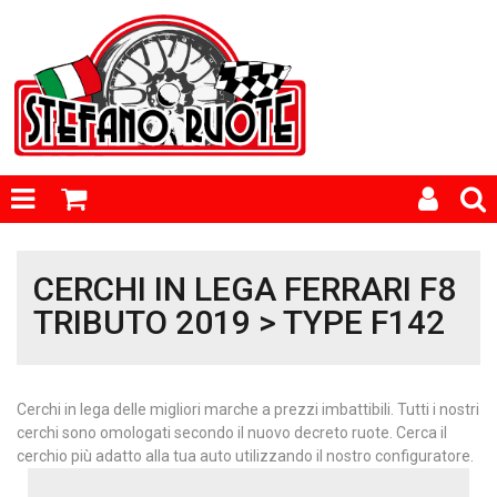
CERCHI IN LEGA FERRARI F8
TRIBUTO 2019 > TYPE F142
Cerchi in lega delle migliori marche a prezzi imbattibili. Tutti i nostri
cerchi sono omologati secondo il nuovo decreto ruote. Cerca il
cerchio più adatto alla tua auto utilizzando il nostro configuratore.