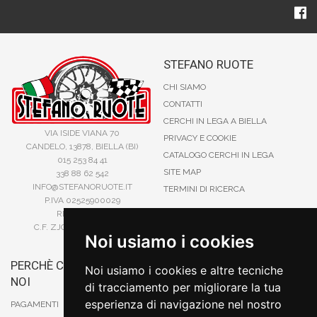
STEFANO RUOTE
CHI SIAMO
CONTATTI
CERCHI IN LEGA A BIELLA
VIA ISIDE VIANA 70
PRIVACY E COOKIE
CANDELO, 13878, BIELLA (BI)
CATALOGO CERCHI IN LEGA
015 253 84 41
SITE MAP
338 88 62 542
INFO@STEFANORUOTE.IT
TERMINI DI RICERCA
P.IVA 02525900029
REA BI193453
C.F. ZJOSFN73H14A859X
Noi usiamo i cookies
PERCHÈ COMPRARE DA
BONIFICO
Noi usiamo i cookies e altre tecniche
NOI
CARTA DI CREDITO
di tracciamento per migliorare la tua
PAYPAL
esperienza di navigazione nel nostro
PAGAMENTI
CONTRASSEGNO