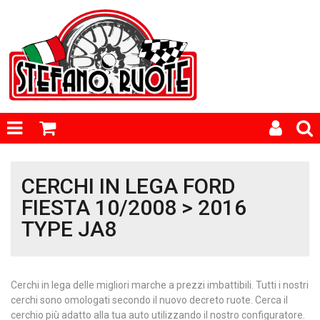
CERCHI IN LEGA FORD
FIESTA 10/2008 > 2016
TYPE JA8
Cerchi in lega delle migliori marche a prezzi imbattibili. Tutti i nostri
cerchi sono omologati secondo il nuovo decreto ruote. Cerca il
cerchio più adatto alla tua auto utilizzando il nostro configuratore.