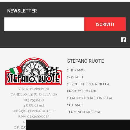
NEWSLETTER
ISCRIVITI
STEFANO RUOTE
CHI SIAMO
CONTATTI
CERCHI IN LEGA A BIELLA
VIA ISIDE VIANA 70
PRIVACY E COOKIE
CANDELO, 13878, BIELLA (BI)
CATALOGO CERCHI IN LEGA
015 253 84 41
SITE MAP
338 88 62 542
INFO@STEFANORUOTE.IT
TERMINI DI RICERCA
P.IVA 02525900029
REA BI193453
C.F. ZJOSFN73H14A859X