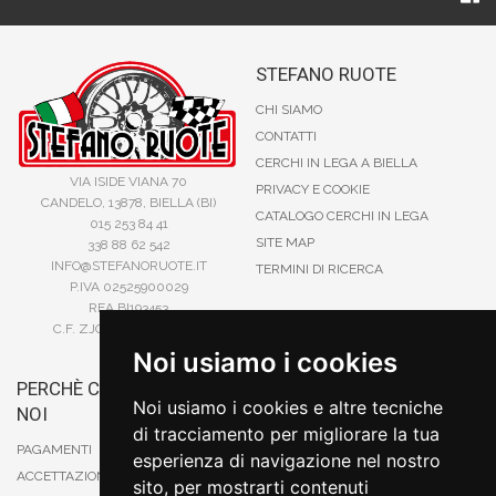
STEFANO RUOTE
CHI SIAMO
CONTATTI
CERCHI IN LEGA A BIELLA
VIA ISIDE VIANA 70
PRIVACY E COOKIE
CANDELO, 13878, BIELLA (BI)
CATALOGO CERCHI IN LEGA
015 253 84 41
SITE MAP
338 88 62 542
INFO@STEFANORUOTE.IT
TERMINI DI RICERCA
P.IVA 02525900029
REA BI193453
C.F. ZJOSFN73H14A859X
Noi usiamo i cookies
PERCHÈ COMPRARE DA
BONIFICO
Noi usiamo i cookies e altre tecniche
NOI
CARTA DI CREDITO
di tracciamento per migliorare la tua
PAYPAL
PAGAMENTI
esperienza di navigazione nel nostro
CONTRASSEGNO
ACCETTAZIONE DEGLI ORDINI
sito, per mostrarti contenuti
POSTEPAY