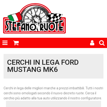
CERCHI IN LEGA FORD
MUSTANG MK6
Cerchi in lega delle migliori marche a prezzi imbattibili. Tutti i nostri
cerchi sono omologati secondo il nuovo decreto ruote. Cerca il
cerchio più adatto alla tua auto utilizzando il nostro configuratore.