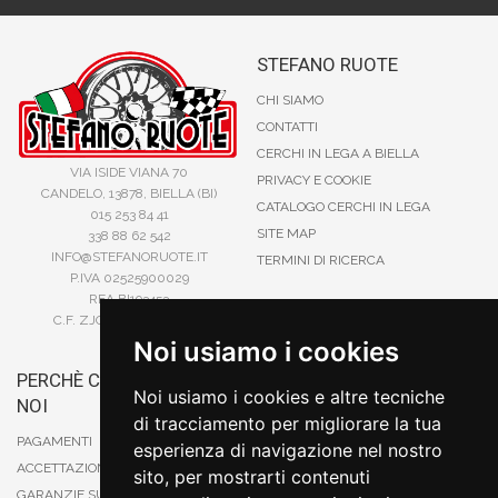
STEFANO RUOTE
CHI SIAMO
CONTATTI
CERCHI IN LEGA A BIELLA
VIA ISIDE VIANA 70
PRIVACY E COOKIE
CANDELO, 13878, BIELLA (BI)
CATALOGO CERCHI IN LEGA
015 253 84 41
SITE MAP
338 88 62 542
INFO@STEFANORUOTE.IT
TERMINI DI RICERCA
P.IVA 02525900029
REA BI193453
C.F. ZJOSFN73H14A859X
Noi usiamo i cookies
PERCHÈ COMPRARE DA
BONIFICO
Noi usiamo i cookies e altre tecniche
NOI
CARTA DI CREDITO
di tracciamento per migliorare la tua
PAYPAL
PAGAMENTI
esperienza di navigazione nel nostro
CONTRASSEGNO
ACCETTAZIONE DEGLI ORDINI
sito, per mostrarti contenuti
POSTEPAY
GARANZIE SUI PRODOTTI