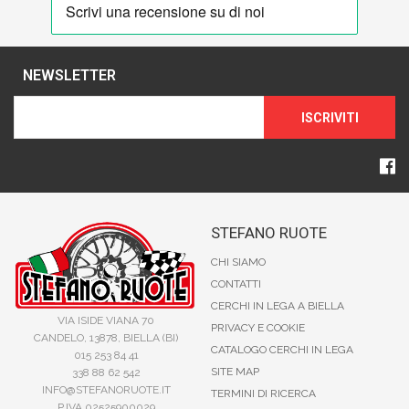
NEWSLETTER
ISCRIVITI
STEFANO RUOTE
CHI SIAMO
CONTATTI
CERCHI IN LEGA A BIELLA
VIA ISIDE VIANA 70
PRIVACY E COOKIE
CANDELO, 13878, BIELLA (BI)
CATALOGO CERCHI IN LEGA
015 253 84 41
SITE MAP
338 88 62 542
INFO@STEFANORUOTE.IT
TERMINI DI RICERCA
P.IVA 02525900029