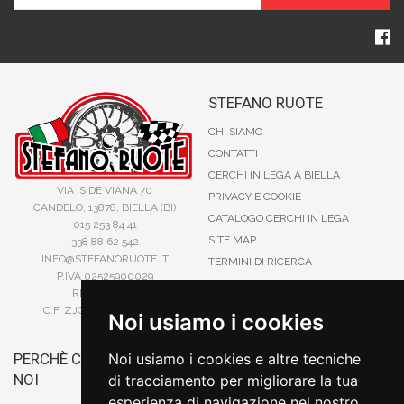
STEFANO RUOTE
CHI SIAMO
CONTATTI
CERCHI IN LEGA A BIELLA
VIA ISIDE VIANA 70
PRIVACY E COOKIE
CANDELO, 13878, BIELLA (BI)
CATALOGO CERCHI IN LEGA
015 253 84 41
SITE MAP
338 88 62 542
INFO@STEFANORUOTE.IT
TERMINI DI RICERCA
P.IVA 02525900029
REA BI193453
C.F. ZJOSFN73H14A859X
Noi usiamo i cookies
PERCHÈ COMPRARE DA
Noi usiamo i cookies e altre tecniche
BONIFICO
NOI
di tracciamento per migliorare la tua
CARTA DI CREDITO
esperienza di navigazione nel nostro
PAYPAL