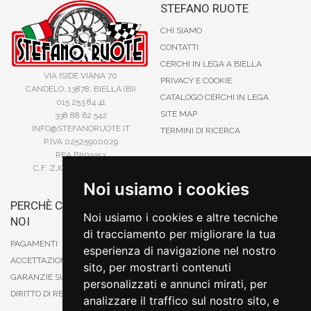
STEFANO RUOTE
CHI SIAMO
CONTATTI
CERCHI IN LEGA A BIELLA
VIA ISIDE VIANA 70
PRIVACY E COOKIE
CANDELO, 13878, BIELLA (BI)
CATALOGO CERCHI IN LEGA
015 253 84 41
SITE MAP
338 88 62 542
INFO@STEFANORUOTE.IT
TERMINI DI RICERCA
P.IVA 02525900029
REA BI193453
C.F. ZJOSFN73H14A859X
Noi usiamo i cookies
PERCHÈ COMPRARE DA
BONIFICO
Noi usiamo i cookies e altre tecniche
NOI
CARTA DI CREDITO
di tracciamento per migliorare la tua
PAYPAL
PAGAMENTI
esperienza di navigazione nel nostro
CONTRASSEGNO
ACCETTAZIONE DEGLI ORDINI
sito, per mostrarti contenuti
POSTEPAY
GARANZIE SUI PRODOTTI
personalizzati e annunci mirati, per
DIRITTO DI RECESSO
analizzare il traffico sul nostro sito, e