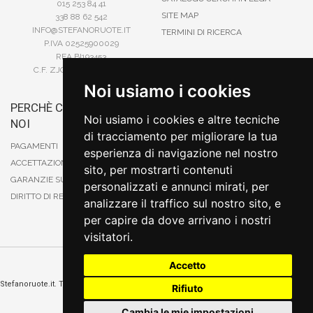
015 253 84 41
SITE MAP
338 88 62 542
INFO@STEFANORUOTE.IT
TERMINI DI RICERCA
P.IVA 02525900029
REA BI193453
C.F. ZJOSFN73H14A859X
Noi usiamo i cookies
PERCHÈ COMPRARE DA
BONIFICO
Noi usiamo i cookies e altre tecniche
NOI
CARTA DI CREDITO
di tracciamento per migliorare la tua
PAYPAL
PAGAMENTI
esperienza di navigazione nel nostro
CONTRASSEGNO
ACCETTAZIONE DEGLI ORDINI
sito, per mostrarti contenuti
POSTEPAY
GARANZIE SUI PRODOTTI
personalizzati e annunci mirati, per
DIRITTO DI RECESSO
analizzare il traffico sul nostro sito, e
per capire da dove arrivano i nostri
visitatori.
Accetto
Cambia preferenze sui cookie
Stefanoruote.it. Tutti i diritti riservati. E' vietata la riproduzione anche parziali. Prezzi e
Rifiuto
promozioni validi salvo errori o omissioni
Sito realizzato
da
Thomas Schiavello - Sviluppatore Software Biella
Cambia le mie impostazioni