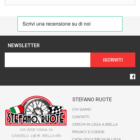
NEWSLETTER
ISCRIVITI
STEFANO RUOTE
CHI SIAMO
CONTATTI
CERCHI IN LEGA A BIELLA
VIA ISIDE VIANA 70
PRIVACY E COOKIE
CANDELO, 13878, BIELLA (BI)
CATALOGO CERCHI IN LEGA