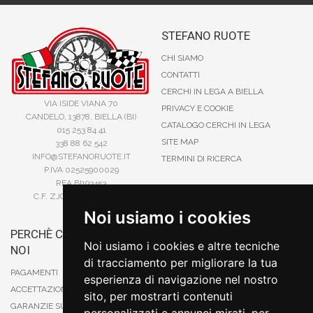
STEFANO RUOTE
CHI SIAMO
CONTATTI
CERCHI IN LEGA A BIELLA
VIA ISIDE VIANA 70
PRIVACY E COOKIE
CANDELO, 13878, BIELLA (BI)
CATALOGO CERCHI IN LEGA
015 253 84 41
SITE MAP
338 88 62 542
INFO@STEFANORUOTE.IT
TERMINI DI RICERCA
P.IVA 02525900029
REA BI193453
C.F. ZJOSFN73H14A859X
Noi usiamo i cookies
PERCHÈ COMPRARE DA
BONIFICO
Noi usiamo i cookies e altre tecniche
NOI
CARTA DI CREDITO
di tracciamento per migliorare la tua
PAYPAL
PAGAMENTI
esperienza di navigazione nel nostro
CONTRASSEGNO
ACCETTAZIONE DEGLI ORDINI
sito, per mostrarti contenuti
POSTEPAY
GARANZIE SUI PRODOTTI