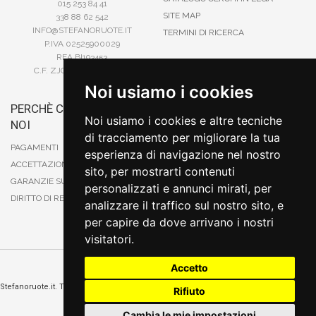
015 253 84 41
SITE MAP
338 88 62 542
INFO@STEFANORUOTE.IT
TERMINI DI RICERCA
P.IVA 02525900029
REA BI193453
C.F. ZJOSFN73H14A859X
Noi usiamo i cookies
PERCHÈ COMPRARE DA
BONIFICO
Noi usiamo i cookies e altre tecniche
NOI
CARTA DI CREDITO
di tracciamento per migliorare la tua
PAYPAL
PAGAMENTI
esperienza di navigazione nel nostro
CONTRASSEGNO
ACCETTAZIONE DEGLI ORDINI
sito, per mostrarti contenuti
POSTEPAY
GARANZIE SUI PRODOTTI
personalizzati e annunci mirati, per
DIRITTO DI RECESSO
analizzare il traffico sul nostro sito, e
per capire da dove arrivano i nostri
visitatori.
Accetto
Cambia preferenze sui cookie
Stefanoruote.it. Tutti i diritti riservati. E' vietata la riproduzione anche parziali. Prezzi e
Rifiuto
promozioni validi salvo errori o omissioni
Sito realizzato
da
Thomas Schiavello - Sviluppatore Software Biella
Cambia le mie impostazioni