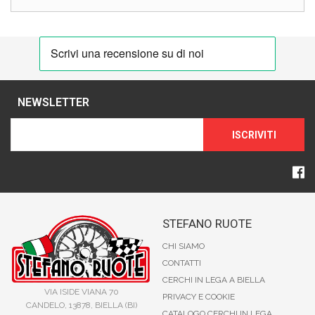
NEWSLETTER
ISCRIVITI
STEFANO RUOTE
CHI SIAMO
CONTATTI
CERCHI IN LEGA A BIELLA
VIA ISIDE VIANA 70
PRIVACY E COOKIE
CANDELO, 13878, BIELLA (BI)
CATALOGO CERCHI IN LEGA