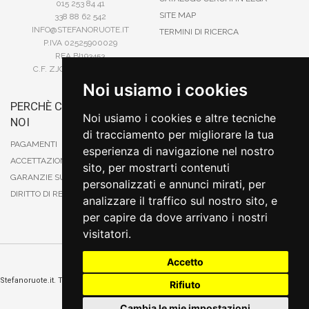
015 253 84 41
SITE MAP
338 88 62 542
INFO@STEFANORUOTE.IT
TERMINI DI RICERCA
P.IVA 02525900029
REA BI193453
C.F. ZJOSFN73H14A859X
Noi usiamo i cookies
PERCHÈ COMPRARE DA
BONIFICO
Noi usiamo i cookies e altre tecniche
NOI
CARTA DI CREDITO
di tracciamento per migliorare la tua
PAYPAL
PAGAMENTI
esperienza di navigazione nel nostro
CONTRASSEGNO
ACCETTAZIONE DEGLI ORDINI
sito, per mostrarti contenuti
POSTEPAY
GARANZIE SUI PRODOTTI
personalizzati e annunci mirati, per
DIRITTO DI RECESSO
analizzare il traffico sul nostro sito, e
per capire da dove arrivano i nostri
visitatori.
Accetto
Cambia preferenze sui cookie
Stefanoruote.it. Tutti i diritti riservati. E' vietata la riproduzione anche parziali. Prezzi e
Rifiuto
promozioni validi salvo errori o omissioni
Sito realizzato
da
Thomas Schiavello - Sviluppatore Software Biella
Cambia le mie impostazioni