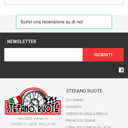
NEWSLETTER
ISCRIVITI
STEFANO RUOTE
CHI SIAMO
CONTATTI
CERCHI IN LEGA A BIELLA
VIA ISIDE VIANA 70
PRIVACY E COOKIE
CANDELO, 13878, BIELLA (BI)
CATALOGO CERCHI IN LEGA