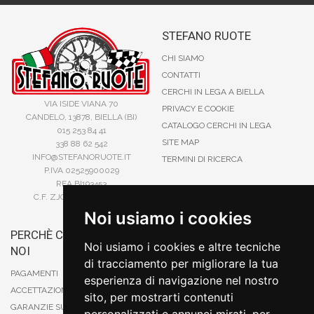
STEFANO RUOTE
CHI SIAMO
CONTATTI
CERCHI IN LEGA A BIELLA
VIA ISIDE VIANA 70
PRIVACY E COOKIE
CANDELO, 13878, BIELLA (BI)
CATALOGO CERCHI IN LEGA
015 253 84 41
SITE MAP
338 88 62 542
INFO@STEFANORUOTE.IT
TERMINI DI RICERCA
P.IVA 02525900029
REA BI193453
C.F. ZJOSFN73H14A859X
Noi usiamo i cookies
PERCHÈ COMPRARE DA
BONIFICO
Noi usiamo i cookies e altre tecniche
NOI
CARTA DI CREDITO
di tracciamento per migliorare la tua
PAYPAL
PAGAMENTI
esperienza di navigazione nel nostro
CONTRASSEGNO
ACCETTAZIONE DEGLI ORDINI
sito, per mostrarti contenuti
POSTEPAY
GARANZIE SUI PRODOTTI