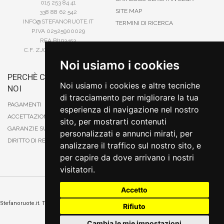
015 253 84 41
SITE MAP
338 88 62 542
INFO@STEFANORUOTE.IT
TERMINI DI RICERCA
P.IVA 02525900029
REA BI193453
C.F. ZJOSFN73H14A859X
Noi usiamo i cookies
PERCHÈ COMPRARE DA
BONIFICO
Noi usiamo i cookies e altre tecniche
NOI
CARTA DI CREDITO
di tracciamento per migliorare la tua
PAYPAL
PAGAMENTI
esperienza di navigazione nel nostro
CONTRASSEGNO
ACCETTAZIONE DEGLI ORDINI
sito, per mostrarti contenuti
POSTEPAY
GARANZIE SUI PRODOTTI
personalizzati e annunci mirati, per
DIRITTO DI RECESSO
analizzare il traffico sul nostro sito, e
per capire da dove arrivano i nostri
visitatori.
Accetto
Cambia preferenze sui cookie
Stefanoruote.it. Tutti i diritti riservati. E' vietata la riproduzione anche parziali. Prezzi e
Rifiuto
promozioni validi salvo errori o omissioni
Sito realizzato
da
Thomas Schiavello - Sviluppatore Software Biella
Cambia le mie impostazioni