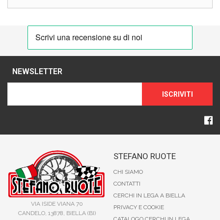
NEWSLETTER
ISCRIVITI
STEFANO RUOTE
CHI SIAMO
CONTATTI
CERCHI IN LEGA A BIELLA
VIA ISIDE VIANA 70
PRIVACY E COOKIE
CANDELO, 13878, BIELLA (BI)
CATALOGO CERCHI IN LEGA