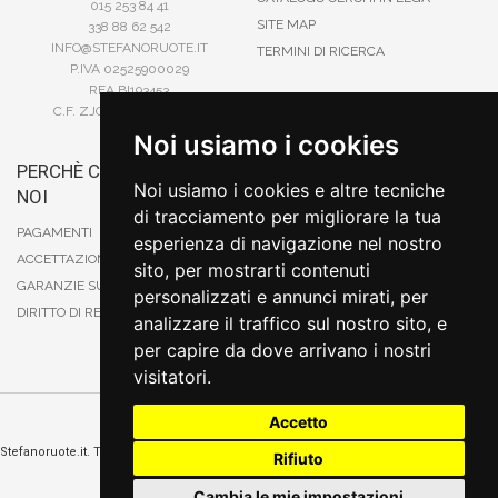
015 253 84 41
SITE MAP
338 88 62 542
INFO@STEFANORUOTE.IT
TERMINI DI RICERCA
P.IVA 02525900029
REA BI193453
C.F. ZJOSFN73H14A859X
Noi usiamo i cookies
PERCHÈ COMPRARE DA
BONIFICO
Noi usiamo i cookies e altre tecniche
NOI
CARTA DI CREDITO
di tracciamento per migliorare la tua
PAYPAL
PAGAMENTI
esperienza di navigazione nel nostro
CONTRASSEGNO
ACCETTAZIONE DEGLI ORDINI
sito, per mostrarti contenuti
POSTEPAY
GARANZIE SUI PRODOTTI
personalizzati e annunci mirati, per
DIRITTO DI RECESSO
analizzare il traffico sul nostro sito, e
per capire da dove arrivano i nostri
visitatori.
Accetto
Cambia preferenze sui cookie
Stefanoruote.it. Tutti i diritti riservati. E' vietata la riproduzione anche parziali. Prezzi e
Rifiuto
promozioni validi salvo errori o omissioni
Sito realizzato
da
Thomas Schiavello - Sviluppatore Software Biella
Cambia le mie impostazioni