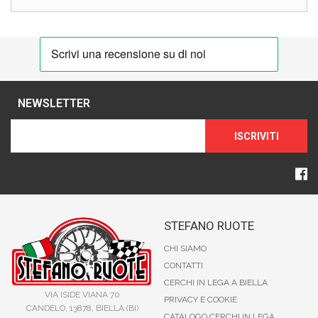
NEWSLETTER
ISCRIVITI
STEFANO RUOTE
CHI SIAMO
CONTATTI
CERCHI IN LEGA A BIELLA
VIA ISIDE VIANA 70
PRIVACY E COOKIE
CANDELO, 13878, BIELLA (BI)
CATALOGO CERCHI IN LEGA