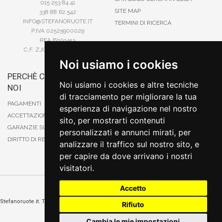
015 253 84 41
SITE MAP
338 88 62 542
INFO@STEFANORUOTE.IT
TERMINI DI RICERCA
P.IVA 02525900029
REA BI193453
C.F. ZJOSFN73H14A859X
Noi usiamo i cookies
PERCHÈ COMPRARE DA
BONIFICO
Noi usiamo i cookies e altre tecniche
NOI
CARTA DI CREDITO
di tracciamento per migliorare la tua
PAYPAL
PAGAMENTI
esperienza di navigazione nel nostro
CONTRASSEGNO
ACCETTAZIONE DEGLI ORDINI
sito, per mostrarti contenuti
POSTEPAY
GARANZIE SUI PRODOTTI
personalizzati e annunci mirati, per
DIRITTO DI RECESSO
analizzare il traffico sul nostro sito, e
per capire da dove arrivano i nostri
visitatori.
Accetto
Cambia preferenze sui cookie
Stefanoruote.it. Tutti i diritti riservati. E' vietata la riproduzione anche parziali. Prezzi e
Rifiuto
promozioni validi salvo errori o omissioni
Sito realizzato
da
Thomas Schiavello - Sviluppatore Software Biella
Cambia le mie impostazioni