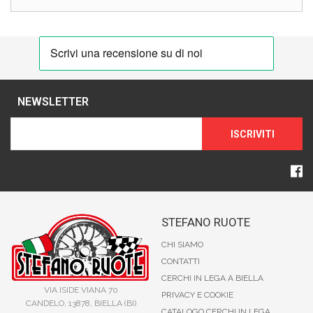
NEWSLETTER
ISCRIVITI
STEFANO RUOTE
CHI SIAMO
CONTATTI
CERCHI IN LEGA A BIELLA
VIA ISIDE VIANA 70
PRIVACY E COOKIE
CANDELO, 13878, BIELLA (BI)
CATALOGO CERCHI IN LEGA