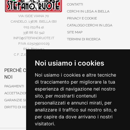
CONTATTI
CERCHI IN LEGA A BIELLA
VIA ISIDE VIANA 70
PRIVACY E COOKIE
CANDELO, 13878, BIELLA (BI)
CATALOGO CERCHI IN LEGA
015 253 84 41
SITE MAP
338 88 62 542
INFO@STEFANORUOTE.IT
TERMINI DI RICERCA
P.IVA 02525900029
REA BI193453
C.F. ZJOSFN73H14A859X
Noi usiamo i cookies
PERCHÈ COMPRARE DA
BONIFICO
Noi usiamo i cookies e altre tecniche
NOI
CARTA DI CREDITO
di tracciamento per migliorare la tua
PAYPAL
PAGAMENTI
esperienza di navigazione nel nostro
CONTRASSEGNO
ACCETTAZIONE DEGLI ORDINI
sito, per mostrarti contenuti
POSTEPAY
GARANZIE SUI PRODOTTI
personalizzati e annunci mirati, per
DIRITTO DI RECESSO
analizzare il traffico sul nostro sito, e
per capire da dove arrivano i nostri
visitatori.