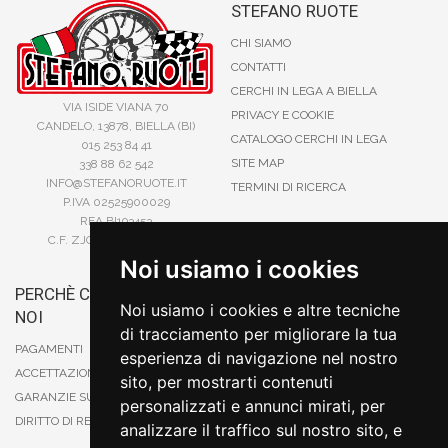
STEFANO RUOTE
CHI SIAMO
CONTATTI
CERCHI IN LEGA A BIELLA
VIA ISIDE VIANA 70
PRIVACY E COOKIE
CANDELO, 13878, BIELLA (BI)
CATALOGO CERCHI IN LEGA
015 253 84 41
SITE MAP
338 88 62 542
INFO@STEFANORUOTE.IT
TERMINI DI RICERCA
P.IVA 02525900029
REA BI193453
C.F. ZJOSFN73H14A859X
Noi usiamo i cookies
PERCHÈ COMPRARE DA
BONIFICO
Noi usiamo i cookies e altre tecniche
NOI
CARTA DI CREDITO
di tracciamento per migliorare la tua
PAYPAL
PAGAMENTI
esperienza di navigazione nel nostro
CONTRASSEGNO
ACCETTAZIONE DEGLI ORDINI
sito, per mostrarti contenuti
POSTEPAY
GARANZIE SUI PRODOTTI
personalizzati e annunci mirati, per
DIRITTO DI RECESSO
analizzare il traffico sul nostro sito, e