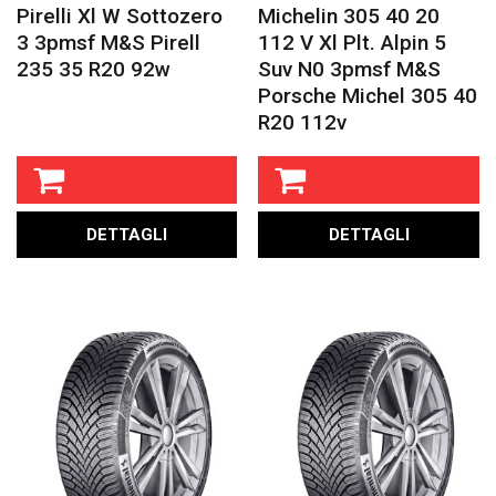
Pirelli Xl W Sottozero
Michelin 305 40 20
3 3pmsf M&s Pirell
112 V Xl Plt. Alpin 5
235 35 R20 92w
Suv N0 3pmsf M&s
Porsche Michel 305 40
R20 112v
DETTAGLI
DETTAGLI