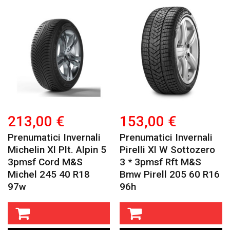
213,00 €
153,00 €
Prenumatici Invernali
Prenumatici Invernali
Michelin Xl Plt. Alpin 5
Pirelli Xl W Sottozero
3pmsf Cord M&s
3 * 3pmsf Rft M&s
Michel 245 40 R18
Bmw Pirell 205 60 R16
97w
96h