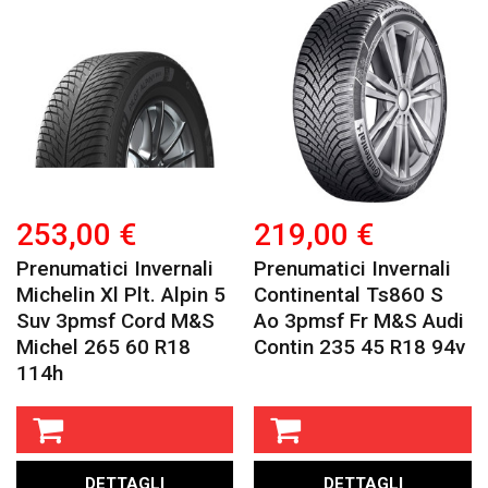
253,00 €
219,00 €
Prenumatici Invernali
Prenumatici Invernali
Michelin Xl Plt. Alpin 5
Continental Ts860 S
Suv 3pmsf Cord M&s
Ao 3pmsf Fr M&s Audi
Michel 265 60 R18
Contin 235 45 R18 94v
114h
DETTAGLI
DETTAGLI