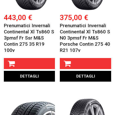
443,00 €
375,00 €
Prenumatici Invernali
Prenumatici Invernali
Continental Xl Ts860 S
Continental Xl Ts860 S
3pmsf Fr Ssr M&s
N0 3pmsf Fr M&s
Contin 275 35 R19
Porsche Contin 275 40
100v
R21 107v
DETTAGLI
DETTAGLI