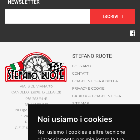
NEWSLETTER
ISCRIVITI
STEFANO RUOTE
CHI SIAMO
CONTATTI
CERCHI IN LEGA A BIELLA
VIA ISIDE VIANA 70
PRIVACY E COOKIE
CANDELO, 13878, BIELLA (BI)
CATALOGO CERCHI IN LEGA
015 253 84 41
SITE MAP
338 88 62 542
INFO@STEFANORUOTE.IT
TERMINI DI RICERCA
P.IVA 02525900029
Noi usiamo i cookies
REA BI193453
C.F. ZJOSFN73H14A859X
Noi usiamo i cookies e altre tecniche
di tracciamento per migliorare la tua