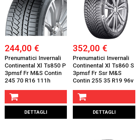
244,00 €
352,00 €
Prenumatici Invernali
Prenumatici Invernali
Continental Xl Ts850 P
Continental Xl Ts860 S
3pmsf Fr M&s Contin
3pmsf Fr Ssr M&s
245 70 R16 111h
Contin 255 35 R19 96v
DETTAGLI
DETTAGLI