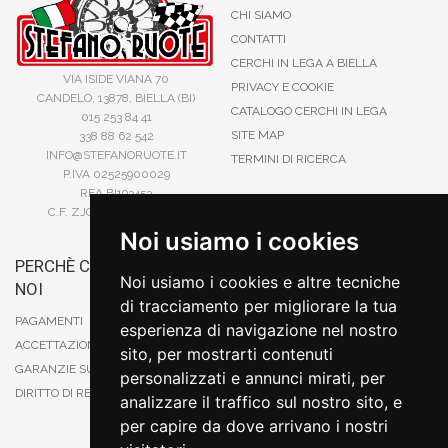
CHI SIAMO
CONTATTI
CERCHI IN LEGA A BIELLA
VIA ISIDE VIANA 70
PRIVACY E COOKIE
CANDELO, 13878, BIELLA (BI)
CATALOGO CERCHI IN LEGA
015 253 84 41
SITE MAP
338 88 62 542
INFO@STEFANORUOTE.IT
TERMINI DI RICERCA
P.IVA 02525900029
REA BI193453
C.F. ZJOSFN73H14A859X
Noi usiamo i cookies
PERCHÈ COMPRARE DA
BONIFICO
Noi usiamo i cookies e altre tecniche
NOI
CARTA DI CREDITO
di tracciamento per migliorare la tua
PAYPAL
PAGAMENTI
esperienza di navigazione nel nostro
CONTRASSEGNO
ACCETTAZIONE DEGLI ORDINI
sito, per mostrarti contenuti
POSTEPAY
GARANZIE SUI PRODOTTI
personalizzati e annunci mirati, per
DIRITTO DI RECESSO
analizzare il traffico sul nostro sito, e
per capire da dove arrivano i nostri