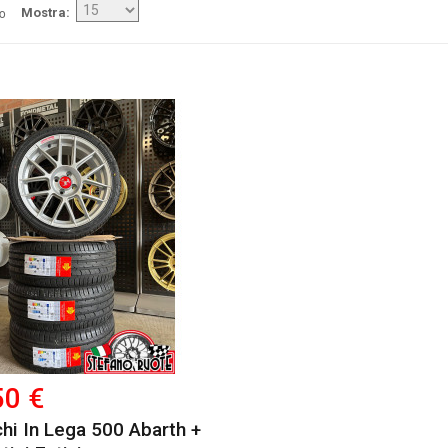
/o
Mostra
50 €
chi In Lega 500 Abarth +