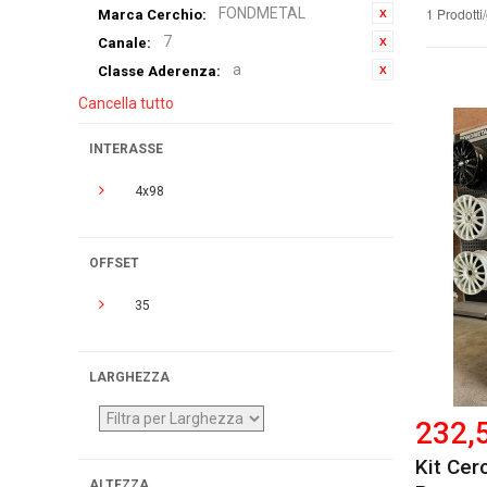
FONDMETAL
1 Prodotti
Marca Cerchio:
7
Canale:
a
Classe Aderenza:
Cancella tutto
INTERASSE
4x98
OFFSET
35
LARGHEZZA
232,
Kit Cer
ALTEZZA