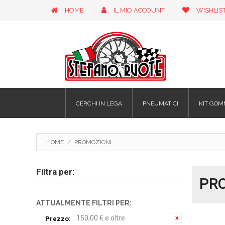
HOME
IL MIO ACCOUNT
WISHLIS
CERCHI IN LEGA
PNEUMATICI
KIT GOM
HOME
/
PROMOZIONI
Filtra per:
PR
ATTUALMENTE FILTRI PER:
150,00 € e oltre
Prezzo: