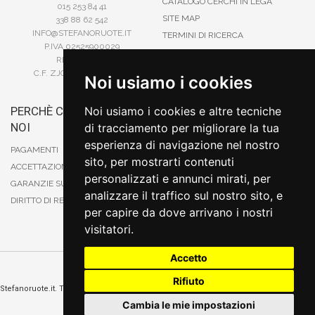
CATALOGO CERCHI IN LEGA
015 253 84 41
SITE MAP
338 88 62 542
INFO@STEFANORUOTE.IT
TERMINI DI RICERCA
P.IVA 02525900029
REA BI193453
C.F. ZJOSFN73H14A859X
Noi usiamo i cookies
PERCHÈ COMPRARE DA
Noi usiamo i cookies e altre tecniche
BONIFICO
NOI
di tracciamento per migliorare la tua
CARTA DI CREDITO
esperienza di navigazione nel nostro
PAYPAL
PAGAMENTI
sito, per mostrarti contenuti
CONTRASSEGNO
ACCETTAZIONE DEGLI ORDINI
personalizzati e annunci mirati, per
POSTEPAY
GARANZIE SUI PRODOTTI
analizzare il traffico sul nostro sito, e
DIRITTO DI RECESSO
per capire da dove arrivano i nostri
visitatori.
Accetto
Cambia preferenze sui cookie
Rifiuto
Stefanoruote.it. Tutti i diritti riservati. E' vietata la riproduzione anche parziali. Prezzi e
promozioni validi salvo errori o omissioni
Cambia le mie impostazioni
Sito realizzato
da
Thomas Schiavello - Sviluppatore Software Biella