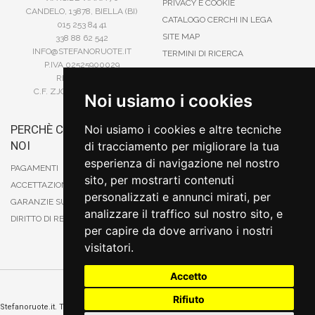
PRIVACY E COOKIE
CANDELO, 13878, BIELLA (BI)
CATALOGO CERCHI IN LEGA
015 253 84 41
SITE MAP
338 88 62 542
INFO@STEFANORUOTE.IT
TERMINI DI RICERCA
P.IVA 02525900029
REA BI193453
C.F. ZJOSFN73H14A859X
Noi usiamo i cookies
PERCHÈ COMPRARE DA
Noi usiamo i cookies e altre tecniche
BONIFICO
NOI
di tracciamento per migliorare la tua
CARTA DI CREDITO
esperienza di navigazione nel nostro
PAYPAL
PAGAMENTI
sito, per mostrarti contenuti
CONTRASSEGNO
ACCETTAZIONE DEGLI ORDINI
personalizzati e annunci mirati, per
POSTEPAY
GARANZIE SUI PRODOTTI
analizzare il traffico sul nostro sito, e
DIRITTO DI RECESSO
per capire da dove arrivano i nostri
visitatori.
Accetto
Cambia preferenze sui cookie
Rifiuto
Stefanoruote.it. Tutti i diritti riservati. E' vietata la riproduzione anche parziali. Prezzi e