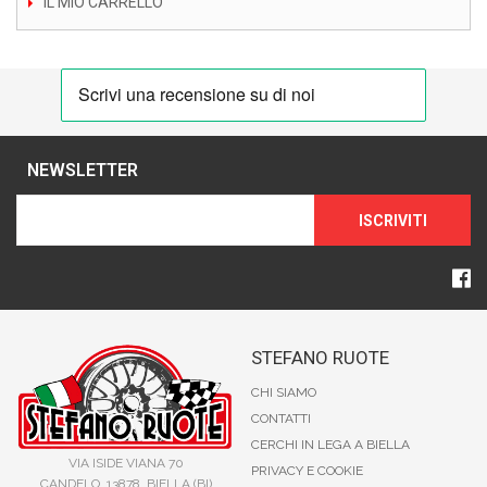
IL MIO CARRELLO
NEWSLETTER
ISCRIVITI
STEFANO RUOTE
CHI SIAMO
CONTATTI
CERCHI IN LEGA A BIELLA
VIA ISIDE VIANA 70
PRIVACY E COOKIE
CANDELO, 13878, BIELLA (BI)