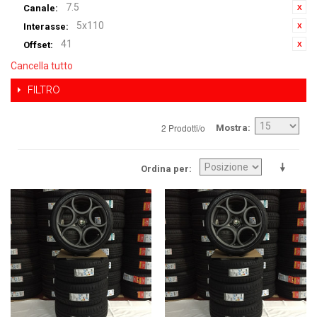
7.5
Canale:
5x110
Interasse:
41
Offset:
Cancella tutto
FILTRO
2 Prodotti/o
Mostra
Ordina per