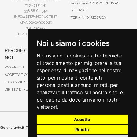
CATALOGO CERCHI IN LEGA
015 253 84 41
SITE MAP
338 88 62 542
INFO@STEFANORUOTE.IT
TERMINI DI RICERCA
P.IVA 02525900029
REA BI193453
C.F. ZJOSFN73H14A859X
Noi usiamo i cookies
PERCHÈ COMPRARE DA
BONIFICO
Noi usiamo i cookies e altre tecniche
NOI
CARTA DI CREDITO
di tracciamento per migliorare la tua
PAYPAL
PAGAMENTI
esperienza di navigazione nel nostro
CONTRASSEGNO
ACCETTAZIONE DEGLI ORDINI
sito, per mostrarti contenuti
POSTEPAY
GARANZIE SUI PRODOTTI
personalizzati e annunci mirati, per
DIRITTO DI RECESSO
analizzare il traffico sul nostro sito, e
per capire da dove arrivano i nostri
visitatori.
Accetto
Cambia preferenze sui cookie
Stefanoruote.it. Tutti i diritti riservati. E' vietata la riproduzione anche parziali. Prezzi e
Rifiuto
promozioni validi salvo errori o omissioni
Sito realizzato
da
Thomas Schiavello - Sviluppatore Software Biella