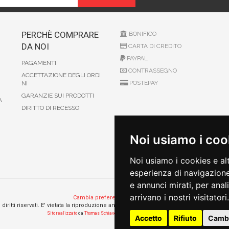
PERCHÈ COMPRARE
BONIFICO
DA NOI
CARTA DI CREDITO
PAYPAL
PAGAMENTI
CONTRASSEGNO
ACCETTAZIONE DEGLI ORDI
POSTEPAY
NI
GARANZIE SUI PRODOTTI
A
DIRITTO DI RECESSO
Noi usiamo i coo
Noi usiamo i cookies e al
esperienza di navigazione
e annunci mirati, per anal
arrivano i nostri visitatori.
Cambia preferenze sui cookie
 i diritti riservati. E' vietata la riproduzione anche parziali. Prezzi e promozioni validi s
Sito realizzato
da
Thomas Schiavello - Sviluppatore Software Biella
Accetto
Rifiuto
Cambi