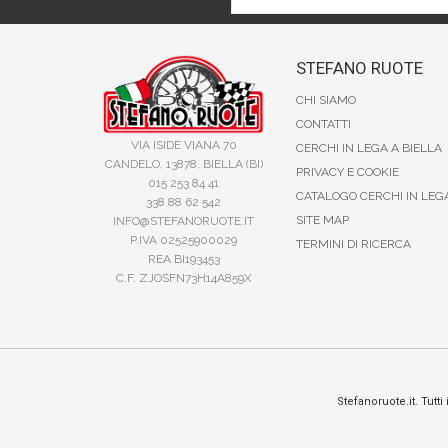
STEFANO RUOTE
CHI SIAMO
CONTATTI
VIA ISIDE VIANA 70
CERCHI IN LEGA A BIELLA
CANDELO, 13878, BIELLA (BI)
PRIVACY E COOKIE
015 253 84 41
CATALOGO CERCHI IN LEG
338 88 62 542
SITE MAP
INFO@STEFANORUOTE.IT
P.IVA 02525900029
TERMINI DI RICERCA
REA BI193453
C.F. ZJOSFN73H14A859X
Stefanoruote.it. Tutti