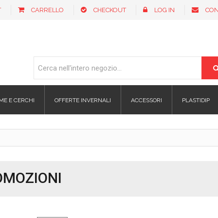
T
CARRELLO
CHECKOUT
LOG IN
CON
ME E CERCHI
OFFERTE INVERNALI
ACCESSORI
PLASTIDIP
OMOZIONI