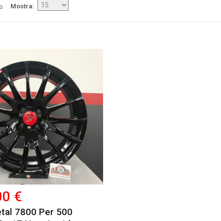
/o
Mostra
00 €
tal 7800 Per 500