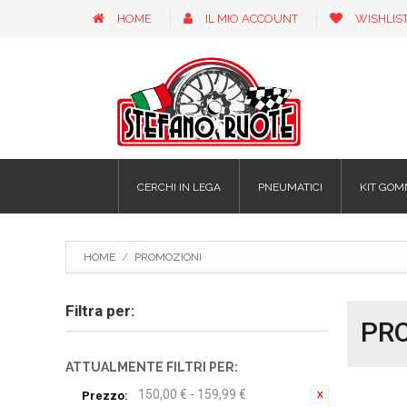
HOME
IL MIO ACCOUNT
WISHLIS
CERCHI IN LEGA
PNEUMATICI
KIT GOM
HOME
/
PROMOZIONI
Filtra per:
PR
ATTUALMENTE FILTRI PER:
150,00 € - 159,99 €
Prezzo: