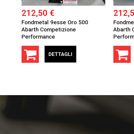
212,50 €
212,5
Fondmetal 9esse Oro 500
Fondmet
Abarth Competizione
Abarth 
Performance
Perfor
DETTAGLI