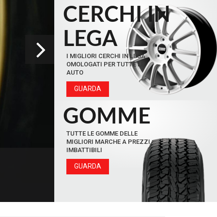
CERCHI IN
LEGA
I MIGLIORI CERCHI IN LEGA
OMOLOGATI PER TUTTE LE
AUTO
GUARDA
GOMME
TUTTE LE GOMME DELLE
MIGLIORI MARCHE A PREZZI
IMBATTIBILI
GUARDA