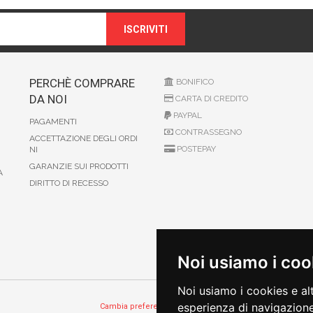
ISCRIVITI
PERCHÈ COMPRARE
BONIFICO
DA NOI
CARTA DI CREDITO
PAYPAL
PAGAMENTI
CONTRASSEGNO
ACCETTAZIONE DEGLI ORDI
POSTEPAY
NI
GARANZIE SUI PRODOTTI
A
DIRITTO DI RECESSO
Noi usiamo i coo
Noi usiamo i cookies e al
esperienza di navigazione
Cambia preferenze sui cookie