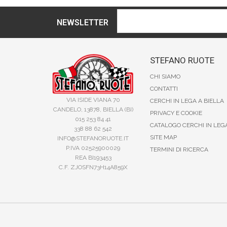
NEWSLETTER
STEFANO RUOTE
CHI SIAMO
CONTATTI
VIA ISIDE VIANA 70
CERCHI IN LEGA A BIELLA
CANDELO, 13878, BIELLA (BI)
PRIVACY E COOKIE
015 253 84 41
CATALOGO CERCHI IN LEG
338 88 62 542
SITE MAP
INFO@STEFANORUOTE.IT
P.IVA 02525900029
TERMINI DI RICERCA
REA BI193453
C.F. ZJOSFN73H14A859X