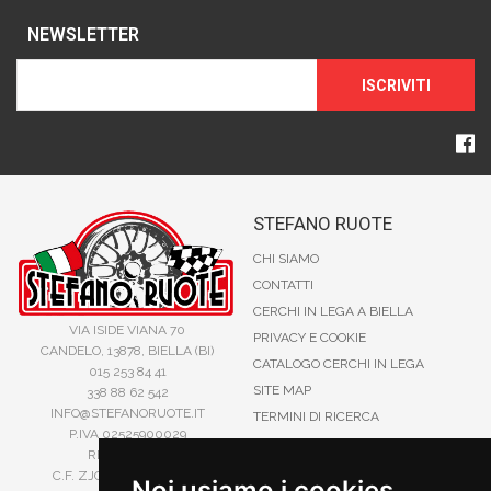
NEWSLETTER
ISCRIVITI
STEFANO RUOTE
CHI SIAMO
CONTATTI
CERCHI IN LEGA A BIELLA
VIA ISIDE VIANA 70
PRIVACY E COOKIE
CANDELO, 13878, BIELLA (BI)
CATALOGO CERCHI IN LEGA
015 253 84 41
SITE MAP
338 88 62 542
INFO@STEFANORUOTE.IT
TERMINI DI RICERCA
P.IVA 02525900029
REA BI193453
C.F. ZJOSFN73H14A859X
Noi usiamo i cookies