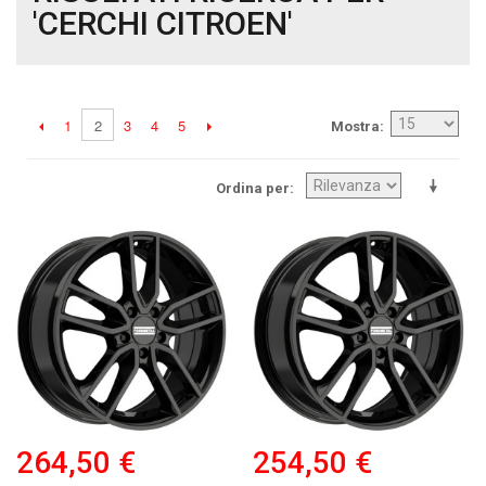
'CERCHI CITROEN'
1
3
4
5
2
Mostra
Ordina per
264,50 €
254,50 €