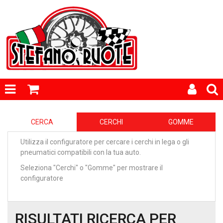
CERCA
CERCHI
GOMME
Utilizza il configuratore per cercare i cerchi in lega o gli
pneumatici compatibili con la tua auto.
Seleziona "Cerchi" o "Gomme" per mostrare il
configuratore
RISULTATI RICERCA PER