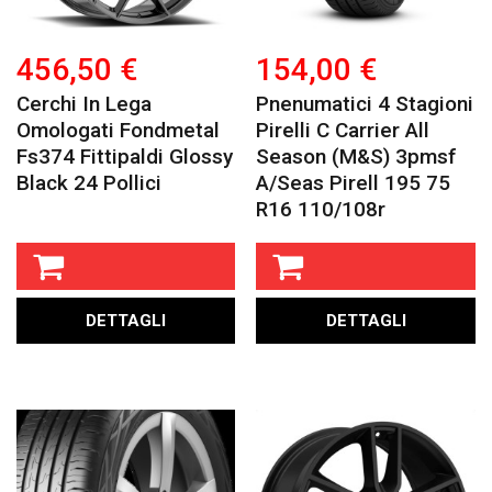
456,50 €
154,00 €
Cerchi In Lega
Pnenumatici 4 Stagioni
Omologati Fondmetal
Pirelli C Carrier All
Fs374 Fittipaldi Glossy
Season (m&s) 3pmsf
Black 24 Pollici
A/seas Pirell 195 75
R16 110/108r
DETTAGLI
DETTAGLI