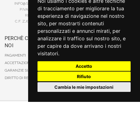
Noi usiamo i cookies e altre tecniche
INFO@STEFANORUOTE.IT
TERMINI DI RICERCA
di tracciamento per migliorare la tua
P.IVA 02525900029
esperienza di navigazione nel nostro
REA BI193453
C.F. ZJOSFN73H14A859X
sito, per mostrarti contenuti
personalizzati e annunci mirati, per
PERCHÈ COMPRARE DA
BONIFICO
analizzare il traffico sul nostro sito, e
NOI
CARTA DI CREDITO
per capire da dove arrivano i nostri
PAYPAL
visitatori.
PAGAMENTI
CONTRASSEGNO
ACCETTAZIONE DEGLI ORDINI
Accetto
POSTEPAY
GARANZIE SUI PRODOTTI
Rifiuto
DIRITTO DI RECESSO
Cambia le mie impostazioni
Cambia preferenze sui cookie
Stefanoruote.it. Tutti i diritti riservati. E' vietata la riproduzione anche parziali. Prezzi e
promozioni validi salvo errori o omissioni
Sito realizzato
da
Thomas Schiavello - Sviluppatore Software Biella