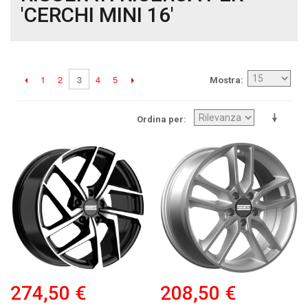
'CERCHI MINI 16'
1
2
4
5
3
Mostra
Ordina per
274,50 €
208,50 €