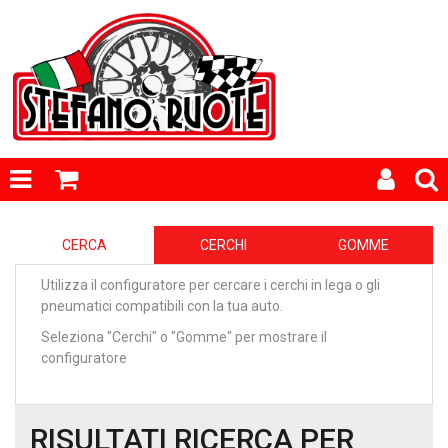
CERCA
CERCHI
GOMME
Utilizza il configuratore per cercare i cerchi in lega o gli
pneumatici compatibili con la tua auto.
Seleziona "Cerchi" o "Gomme" per mostrare il
configuratore
RISULTATI RICERCA PER