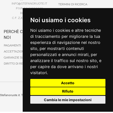
INFO@STEFANORUOTE.IT
TERMINI DI RICERCA
P.IVA 02525900029
REA BI193453
C.F. ZJOSFN73H14A859X
Noi usiamo i cookies
Noi usiamo i cookies e altre tecniche
PERCHÈ COMPRARE DA
BONIFICO
di tracciamento per migliorare la tua
NOI
CARTA DI CREDITO
esperienza di navigazione nel nostro
PAYPAL
PAGAMENTI
sito, per mostrarti contenuti
CONTRASSEGNO
ACCETTAZIONE DEGLI ORDINI
personalizzati e annunci mirati, per
POSTEPAY
GARANZIE SUI PRODOTTI
analizzare il traffico sul nostro sito, e
DIRITTO DI RECESSO
per capire da dove arrivano i nostri
visitatori.
Accetto
Rifiuto
Cambia preferenze sui cookie
Stefanoruote.it. Tutti i diritti riservati. E' vietata la riproduzione anche parziali. Prezzi e
promozioni validi salvo errori o omissioni
Cambia le mie impostazioni
Sito realizzato
da
Thomas Schiavello - Sviluppatore Software Biella