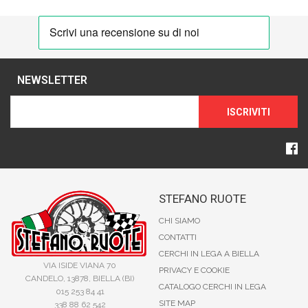
NEWSLETTER
ISCRIVITI
STEFANO RUOTE
CHI SIAMO
CONTATTI
CERCHI IN LEGA A BIELLA
VIA ISIDE VIANA 70
PRIVACY E COOKIE
CANDELO, 13878, BIELLA (BI)
CATALOGO CERCHI IN LEGA
015 253 84 41
SITE MAP
338 88 62 542