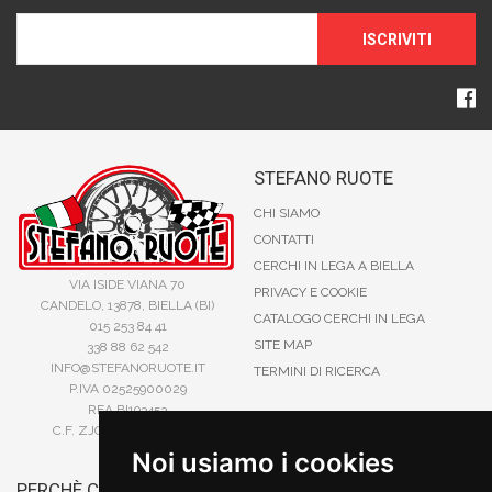
ISCRIVITI
STEFANO RUOTE
CHI SIAMO
CONTATTI
CERCHI IN LEGA A BIELLA
VIA ISIDE VIANA 70
PRIVACY E COOKIE
CANDELO, 13878, BIELLA (BI)
CATALOGO CERCHI IN LEGA
015 253 84 41
SITE MAP
338 88 62 542
INFO@STEFANORUOTE.IT
TERMINI DI RICERCA
P.IVA 02525900029
REA BI193453
C.F. ZJOSFN73H14A859X
Noi usiamo i cookies
PERCHÈ COMPRARE DA
BONIFICO