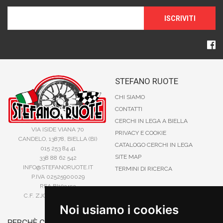
ISCRIVITI
STEFANO RUOTE
CHI SIAMO
CONTATTI
CERCHI IN LEGA A BIELLA
VIA ISIDE VIANA 70
PRIVACY E COOKIE
CANDELO, 13878, BIELLA (BI)
CATALOGO CERCHI IN LEGA
015 253 84 41
SITE MAP
338 88 62 542
INFO@STEFANORUOTE.IT
TERMINI DI RICERCA
P.IVA 02525900029
REA BI193453
C.F. ZJOSFN73H14A859X
Noi usiamo i cookies
PERCHÈ COMPRARE DA
BONIFICO