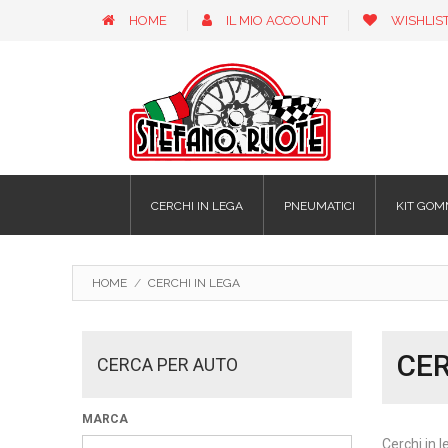
HOME
IL MIO ACCOUNT
WISHLIS
CERCHI IN LEGA
PNEUMATICI
KIT GOM
HOME
/
CERCHI IN LEGA
CER
CERCA PER AUTO
MARCA
Cerchi in l