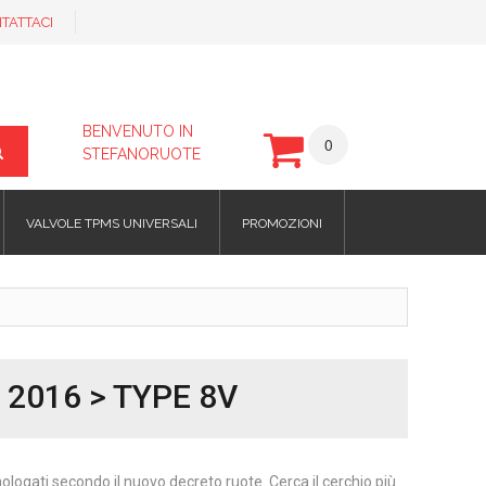
TATTACI
BENVENUTO IN
0
STEFANORUOTE
VALVOLE TPMS UNIVERSALI
PROMOZIONI
 2016 > TYPE 8V
omologati secondo il nuovo decreto ruote. Cerca il cerchio più