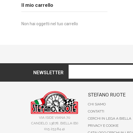
Il mio carrello
Non hai oggetti nel tuo carrello
NEWSLETTER
STEFANO RUOTE
CHI SIAMO
CONTATTI
VIA ISIDE VIANA 70
CERCHI IN LEGA A BIELLA
CANDELO, 13878, BIELLA (BI)
PRIVACY E COOKIE
015 253 84 41
CATALOGO CERCHI IN LEG