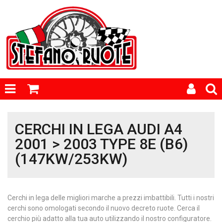
CERCHI IN LEGA AUDI A4
2001 > 2003 TYPE 8E (B6)
(147KW/253KW)
Cerchi in lega delle migliori marche a prezzi imbattibili. Tutti i nostri
cerchi sono omologati secondo il nuovo decreto ruote. Cerca il
cerchio più adatto alla tua auto utilizzando il nostro configuratore.