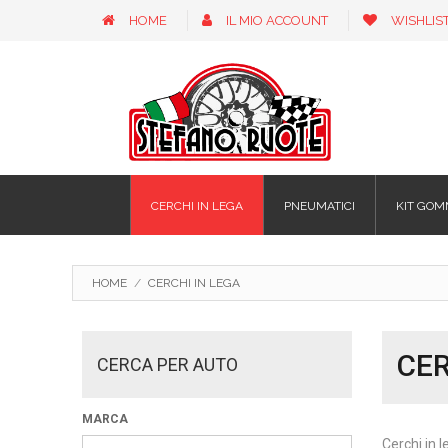
HOME
IL MIO ACCOUNT
WISHLIS
CERCHI IN LEGA
PNEUMATICI
KIT GOM
HOME
/
CERCHI IN LEGA
CER
CERCA PER AUTO
MARCA
Cerchi in l