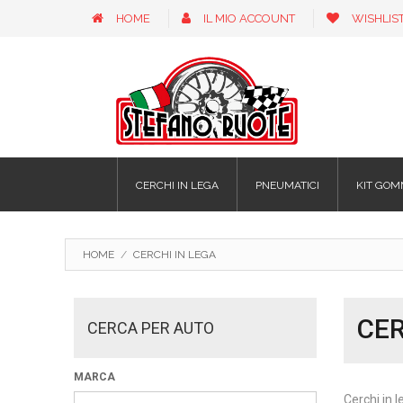
HOME
IL MIO ACCOUNT
WISHLIS
CERCHI IN LEGA
PNEUMATICI
KIT GOM
HOME
/
CERCHI IN LEGA
CER
CERCA PER AUTO
MARCA
Cerchi in l