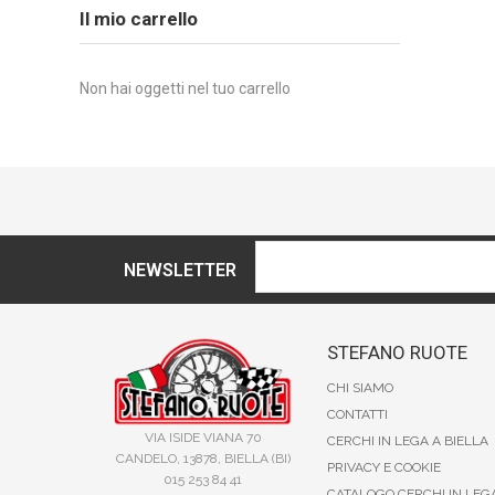
Il mio carrello
Non hai oggetti nel tuo carrello
NEWSLETTER
STEFANO RUOTE
CHI SIAMO
CONTATTI
VIA ISIDE VIANA 70
CERCHI IN LEGA A BIELLA
CANDELO, 13878, BIELLA (BI)
PRIVACY E COOKIE
015 253 84 41
CATALOGO CERCHI IN LEG